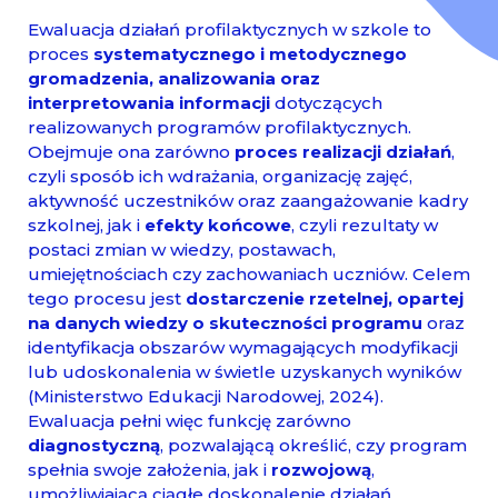
Ewaluacja działań profilaktycznych w szkole to
proces
systematycznego i metodycznego
gromadzenia, analizowania oraz
interpretowania informacji
dotyczących
realizowanych programów profilaktycznych.
Obejmuje ona zarówno
proces realizacji działań
,
czyli sposób ich wdrażania, organizację zajęć,
aktywność uczestników oraz zaangażowanie kadry
szkolnej, jak i
efekty końcowe
, czyli rezultaty w
postaci zmian w wiedzy, postawach,
umiejętnościach czy zachowaniach uczniów. Celem
tego procesu jest
dostarczenie rzetelnej, opartej
na danych wiedzy o skuteczności programu
oraz
identyfikacja obszarów wymagających modyfikacji
lub udoskonalenia w świetle uzyskanych wyników
(Ministerstwo Edukacji Narodowej, 2024).
Ewaluacja pełni więc funkcję zarówno
diagnostyczną
, pozwalającą określić, czy program
spełnia swoje założenia, jak i
rozwojową
,
umożliwiającą ciągłe doskonalenie działań