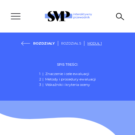
ROZDZIAŁY
ROZDZIAŁ 5
MODUŁ 1
SPIS TREŚCI:
Znaczenie i cele ewaluacji
Metody i procedury ewaluacji
Wskaźniki i kryteria oceny